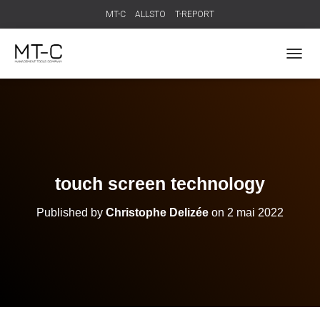
MT-C
ALLSTO
T-REPORT
T
O
G
G
L
E
N
A
V
touch screen technology
I
G
Published by
Christophe Delizée
on
2 mai 2022
A
T
I
O
N