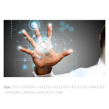
Size:
150 × 150
|
300 × 169
|
750 × 422
|
750 × 422
|
1536 × 864
|
360
× 240
|
360 × 300
|
50 × 50
|
1920 × 1080