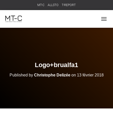
MT-C
ALLSTO
T-REPORT
T
O
G
G
L
E
N
A
V
Logo+brualfa1
I
G
Published by
Christophe Delizée
on
13 février 2018
A
T
I
O
N