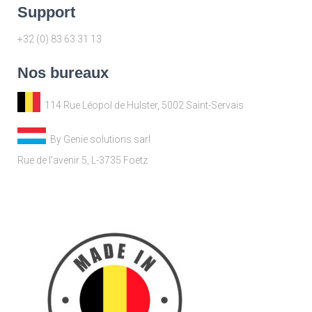
Support
+32 (0) 83 63 31 13
Nos bureaux
114 Rue Léopol de Hulster, 5002 Saint-Servais
By Genie solutions sarl
Rue de l’avenir 5, L-3735 Foetz