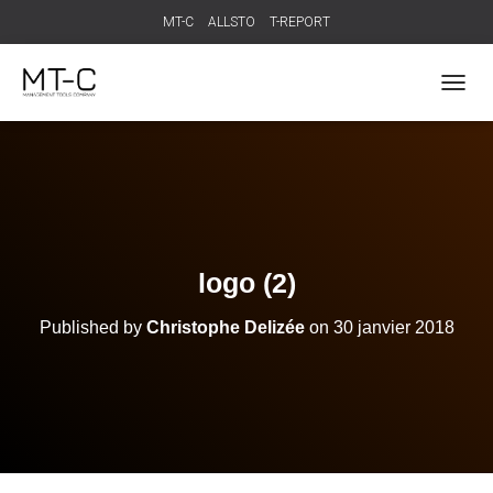
MT-C
ALLSTO
T-REPORT
T
O
G
G
L
E
N
A
V
logo (2)
I
G
Published by
Christophe Delizée
on
30 janvier 2018
A
T
I
O
N