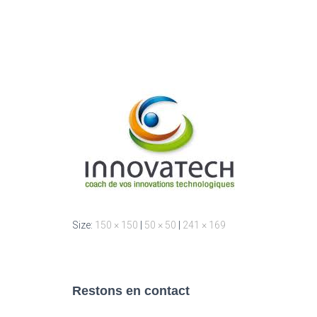
Size:
150 × 150
|
50 × 50
|
241 × 169
Restons en contact