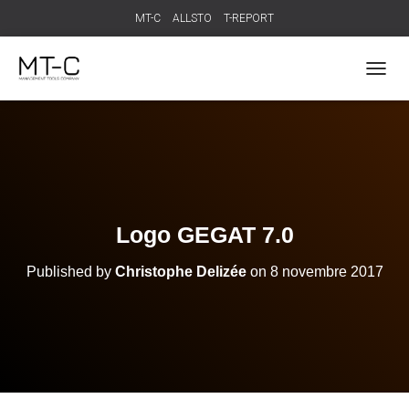
MT-C
ALLSTO
T-REPORT
T
O
G
G
L
E
N
A
V
Logo GEGAT 7.0
I
G
Published by
Christophe Delizée
on
8 novembre 2017
A
T
I
O
N