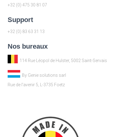
+32 (0) 475 30 81 07
Support
+32 (0) 83 63 31 13
Nos bureaux
114 Rue Léopol de Hulster, 5002 Saint-Servais
By Genie solutions sarl
Rue de l’avenir 5, L-3735 Foetz