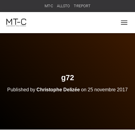
MT-C
ALLSTO
T-REPORT
T
O
G
G
L
E
N
A
V
g72
I
G
Published by
Christophe Delizée
on
25 novembre 2017
A
T
I
O
N