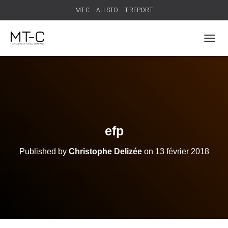
MT-C
ALLSTO
T-REPORT
T
O
G
G
L
E
N
A
V
efp
I
G
Published by
Christophe Delizée
on
13 février 2018
A
T
I
O
N