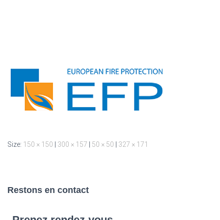
Size:
150 × 150
|
300 × 157
|
50 × 50
|
327 × 171
Restons en contact
Prenez rendez-vous