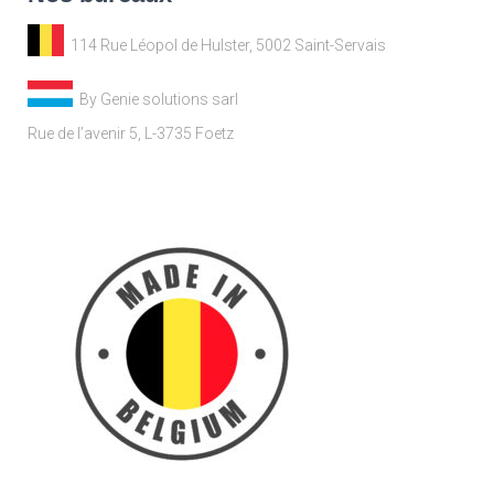
114 Rue Léopol de Hulster, 5002 Saint-Servais
By Genie solutions sarl
Rue de l’avenir 5, L-3735 Foetz