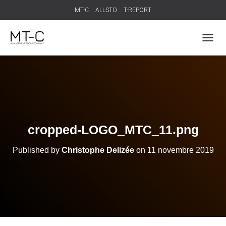
MT-C
ALLSTO
T-REPORT
T
O
G
G
L
E
N
A
V
cropped-LOGO_MTC_11.png
I
G
Published by
Christophe Delizée
on
11 novembre 2019
A
T
I
O
N