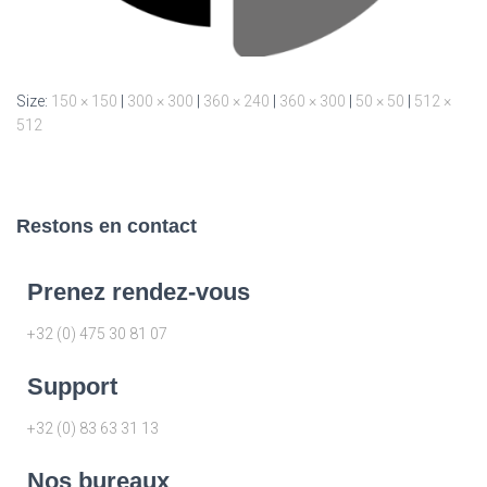
Size:
150 × 150
|
300 × 300
|
360 × 240
|
360 × 300
|
50 × 50
|
512 ×
512
Restons en contact
Prenez rendez-vous
+32 (0) 475 30 81 07
Support
+32 (0) 83 63 31 13
Nos bureaux