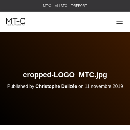
MT-C
ALLSTO
T-REPORT
T
O
G
G
L
E
N
A
V
cropped-LOGO_MTC.jpg
I
G
Published by
Christophe Delizée
on
11 novembre 2019
A
T
I
O
N