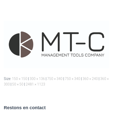
Size:
150 × 150
|
300 × 136
|
750 × 340
|
750 × 340
|
360 × 240
|
360 ×
300
|
50 × 50
|
2481 × 1123
Restons en contact