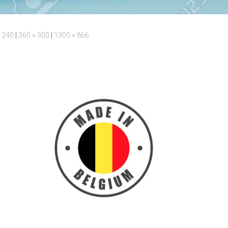
 240
|
360 × 300
|
1300 × 866