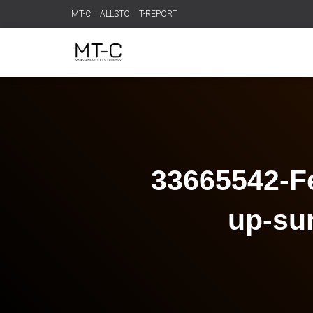
MT-C
ALLSTO
T-REPORT
33665542-Fe
up-su