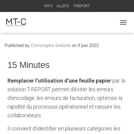
MT-C
ALLSTO
T-REPORT
T
O
G
G
Published by
Christophe Delizée
on
9 juin 2022
L
E
N
15 Minutes
A
V
I
Remplacer l’utilisation d’une feuille papier
par la
G
solution T-REPORT permet d’éviter les erreurs
A
T
d’encodage, les erreurs de facturation, optimise la
I
rapidité du processus opérationnel et rassure les
O
N
collaborateurs.
Il convient d’identifier en plusieurs catégories les